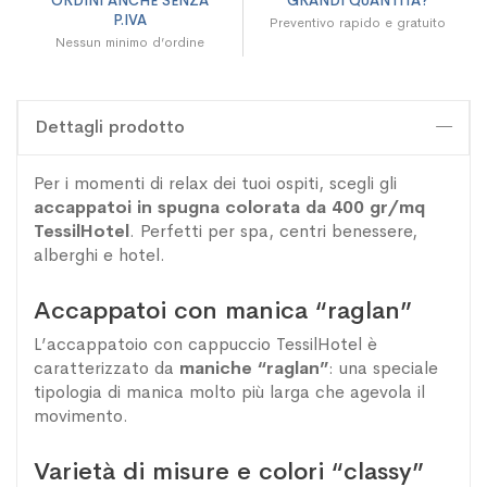
ORDINI ANCHE SENZA
GRANDI QUANTITÀ?
P.IVA
Preventivo rapido e gratuito
Nessun minimo d’ordine
Dettagli prodotto
Per i momenti di relax dei tuoi ospiti, scegli gli
accappatoi in spugna colorata da 400 gr/mq
TessilHotel
. Perfetti per spa, centri benessere,
alberghi e hotel.
Accappatoi con manica “raglan”
L’accappatoio con cappuccio TessilHotel è
caratterizzato da
maniche “raglan”
: una speciale
tipologia di manica molto più larga che agevola il
movimento.
Varietà di misure e colori “classy”