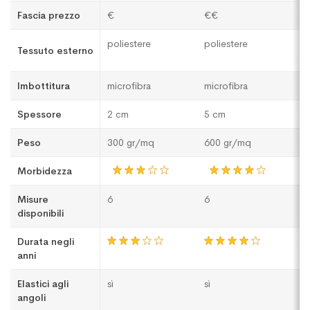
Fascia prezzo
€
€€
€
poliestere
poliestere
po
Tessuto esterno
m
Imbottitura
microfibra
microfibra
ov
Spessore
2 cm
5 cm
1
Peso
300 gr/mq
600 gr/mq
3
Morbidezza
Misure
6
6
3
disponibili
Durata negli
anni
Elastici agli
sì
sì
sì
angoli