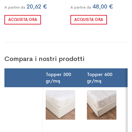
20,62 €
48,00 €
A partire da
A partire da
ACQUISTA ORA
ACQUISTA ORA
Compara i nostri prodotti
Topper 300
Topper 600
T
gr/mq
gr/mq
I