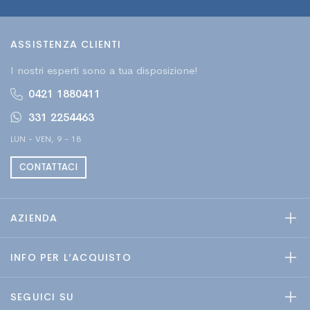
ASSISTENZA CLIENTI
I nostri esperti sono a tua disposizione!
0421 1880411
331 2254463
LUN - VEN, 9 - 18
CONTATTACI
AZIENDA
INFO PER L’ACQUISTO
SEGUICI SU