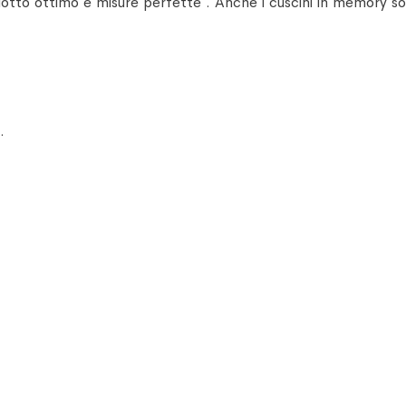
dotto ottimo e misure perfette . Anche i cuscini in memory 
.