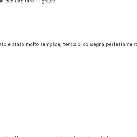
ma può capitare.... grazie
uisto è stato molto semplice, tempi di consegna perfettamente