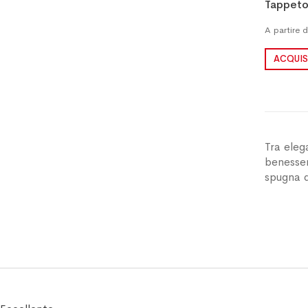
Tappeto
A partire 
ACQUIS
Tra eleg
benesser
spugna 