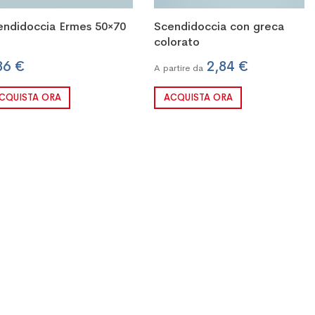
endidoccia Ermes 50×70
Scendidoccia con greca
colorato
86 €
2,84 €
A partire da
CQUISTA ORA
ACQUISTA ORA