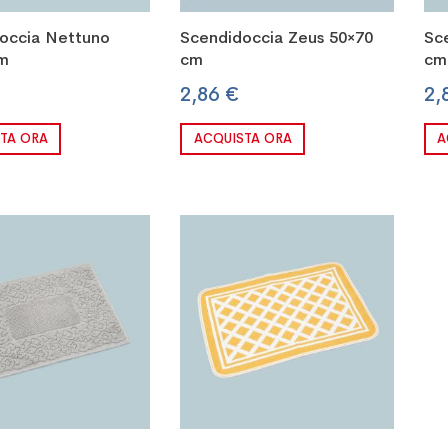
occia Nettuno
Scendidoccia Zeus 50×70
Sc
m
cm
cm
2,86 €
2,
TA ORA
ACQUISTA ORA
A