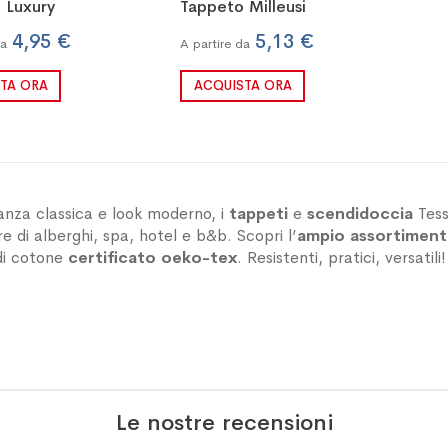
 Luxury
Tappeto Milleusi
4,95 €
5,13 €
da
A partire da
TA ORA
ACQUISTA ORA
anza classica e look moderno, i
tappeti
e
scendidoccia
Tess
e di alberghi, spa, hotel e b&b. Scopri l’
ampio assortimen
di cotone
certificato
oeko-tex
. Resistenti, pratici, versatili!
Le nostre recensioni