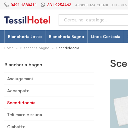
0421 1880411
331 2254463
ASSISTENZA CLIENTI
LUN - VEN,
Cerca
Biancheria Letto
Biancheria Bagno
Linea Cortesia
Home
Biancheria bagno
Scendidoccia
Sce
Biancheria bagno
Asciugamani
Accappatoi
Scendidoccia
Teli mare e sauna
Ciabatte