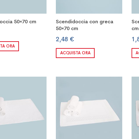
occia 50×70 cm
Scendidoccia con greca
Sc
50×70 cm
cm
2,48 €
1,
TA ORA
ACQUISTA ORA
A