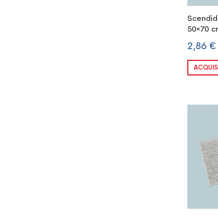
Scendid
50×70 c
2,86 €
ACQUIS