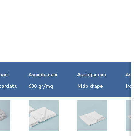
mani
Asciugamani
Asciugamani
Asc
cardata
600 gr/mq
Nido d’ape
Iron