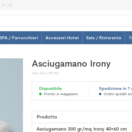
 9 - 18
SPA / Parrucchieri
Accessori Hotel
Sala / Ristorante
T
Asciugamano Irony
SKU
ASC-IRONY
Disponibile
Spedizione in 1
Pronto in magazzino
Ordini spediti e
Prodotto
Elementi
Asciugamano 300 gr/mq Irony 40×60 cm