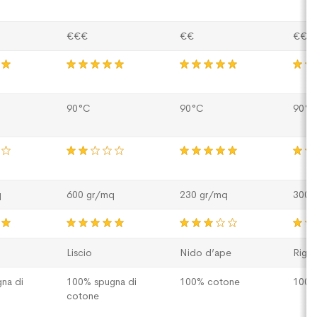
€€€
€€
€€
90°C
90°C
90°C
q
600 gr/mq
230 gr/mq
300 
Liscio
Nido d’ape
Riga
na di
100% spugna di
100% cotone
100%
cotone