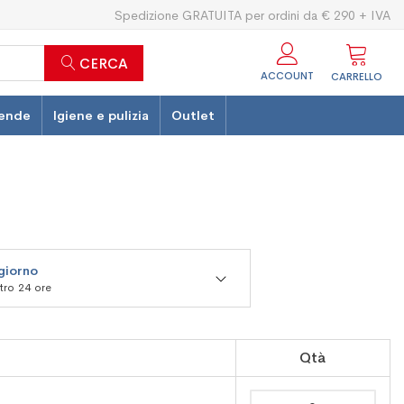
Spedizione GRATUITA per ordini da € 290 + IVA
CERCA
ACCOUNT
CARRELLO
ende
Igiene e pulizia
Outlet
 giorno
ntro 24 ore
Qtà