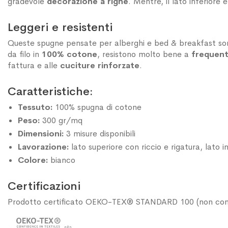
gradevole
decorazione a
righe
. Mentre, il lato inferiore 
Leggeri e resistenti
Queste spugne pensate per alberghi e bed & breakfast so
da filo in
100% cotone
, resistono molto bene a
frequent
fattura e alle
cuciture rinforzate
.
Caratteristiche:
Tessuto:
100% spugna di cotone
Peso:
300 gr/mq
Dimensioni:
3 misure disponibili
Lavorazione:
lato superiore con riccio e rigatura, lato in
Colore:
bianco
Certificazioni
Prodotto certificato OEKO-TEX® STANDARD 100 (non contie