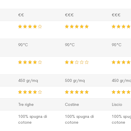
€€
€€€
€€€
90°C
90°C
90°C
450 gr/mq
500 gr/mq
450 gr/m
Tre righe
Costine
Liscio
i
100% spugna di
100% spugna di
100% spug
cotone
cotone
cotone