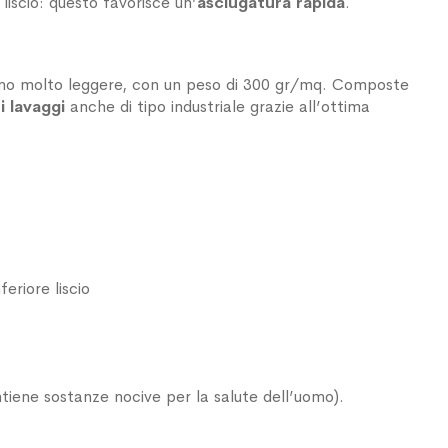
è liscio: questo favorisce un’
asciugatura rapida
.
no molto leggere, con un peso di 300 gr/mq. Composte
i lavaggi
anche di tipo industriale grazie all’ottima
feriore liscio
ne sostanze nocive per la salute dell’uomo).