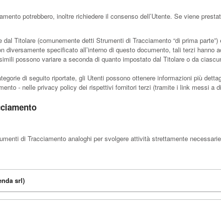
ciamento potrebbero, inoltre richiedere il consenso dell’Utente. Se viene prest
 dal Titolare (comunemente detti Strumenti di Tracciamento “di prima parte”) e 
n diversamente specificato all’interno di questo documento, tali terzi hanno a
imili possono variare a seconda di quanto impostato dal Titolare o da ciascun 
tegorie di seguito riportate, gli Utenti possono ottenere informazioni più detta
nto - nelle privacy policy dei rispettivi fornitori terzi (tramite i link messi a d
acciamento
umenti di Tracciamento analoghi per svolgere attività strettamente necessarie a
nda srl)