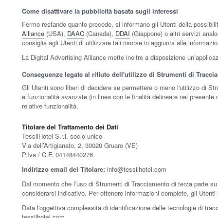
Come disattivare la pubblicità basata sugli interessi
Fermo restando quanto precede, si informano gli Utenti della possibilit
Alliance
(USA),
DAAC
(Canada),
DDAI
(Giappone) o altri servizi analo
consiglia agli Utenti di utilizzare tali risorse in aggiunta alle informaz
La Digital Advertising Alliance mette inoltre a disposizione un’appli
Conseguenze legate al rifiuto dell'utilizzo di Strumenti di Tracc
Gli Utenti sono liberi di decidere se permettere o meno l'utilizzo di S
e funzionalità avanzate (in linea con le finalità delineate nel presente
relative funzionalità.
Titolare del Trattamento dei Dati
TessilHotel S.r.l. socio unico
Via dell’Artigianato, 2, 30020 Gruaro (VE)
P.Iva / C.F. 04148440276
Indirizzo email del Titolare:
info@tessilhotel.com
Dal momento che l’uso di Strumenti di Tracciamento di terza parte su 
considerarsi indicativo. Per ottenere informazioni complete, gli Utenti 
Data l'oggettiva complessità di identificazione delle tecnologie di tracci
tessilhotel.com.