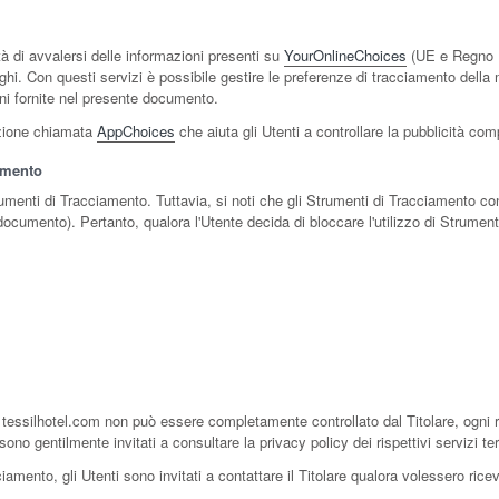
à di avvalersi delle informazioni presenti su
YourOnlineChoices
(UE e Regno 
ghi. Con questi servizi è possibile gestire le preferenze di tracciamento della ma
ioni fornite nel presente documento.
cazione chiamata
AppChoices
che aiuta gli Utenti a controllare la pubblicità com
iamento
trumenti di Tracciamento. Tuttavia, si noti che gli Strumenti di Tracciamento co
 documento). Pertanto, qualora l'Utente decida di bloccare l'utilizzo di Strument
tessilhotel.com non può essere completamente controllato dal Titolare, ogni r
sono gentilmente invitati a consultare la privacy policy dei rispettivi servizi t
amento, gli Utenti sono invitati a contattare il Titolare qualora volessero ricever