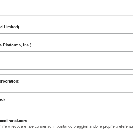
nd Limited)
a Platforms, Inc.)
orporation)
ed)
tessilhotel.com
rnire o revocare tale consenso impostando o aggiornando le proprie preferenze t