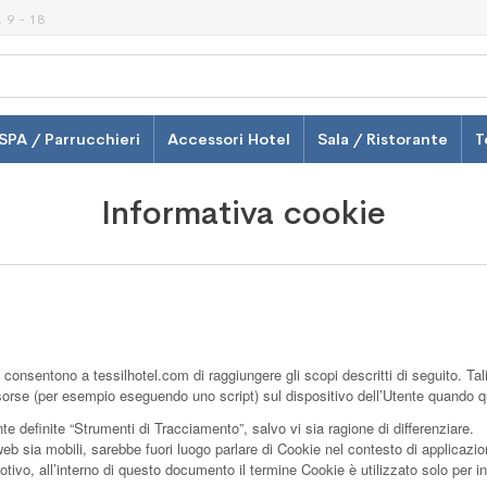
 9 - 18
SPA / Parrucchieri
Accessori Hotel
Sala / Ristorante
T
Informativa cookie
onsentono a tessilhotel.com di raggiungere gli scopi descritti di seguito. Tali
 risorse (per esempio eseguendo uno script) sul dispositivo dell’Utente quando 
 definite “Strumenti di Tracciamento”, salvo vi sia ragione di differenziare.
sia mobili, sarebbe fuori luogo parlare di Cookie nel contesto di applicazioni
vo, all’interno di questo documento il termine Cookie è utilizzato solo per in