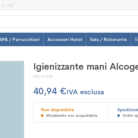
 9 - 18
SPA / Parrucchieri
Accessori Hotel
Sala / Ristorante
T
Igienizzante mani Alcogel
SKU
21228
40,94 €
Non disponibile
Spedizion
Attualmente non acquistabile
Ordini sp