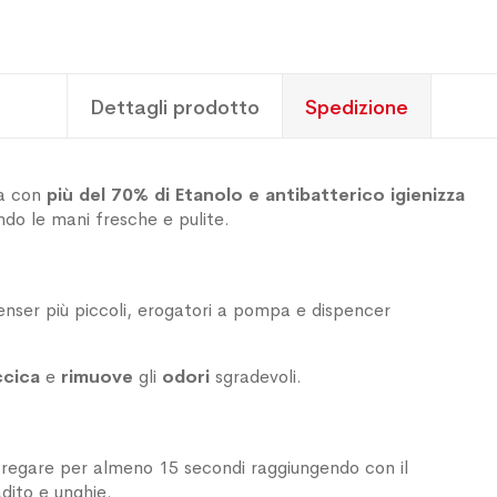
Dettagli prodotto
Spedizione
la con
più del 70% di Etanolo e antibatterico igienizza
ndo le mani fresche e pulite.
spenser più piccoli, erogatori a pompa e dispencer
ccica
e
rimuove
gli
odori
sgradevoli.
sfregare per almeno 15 secondi raggiungendo con il
dito e unghie.