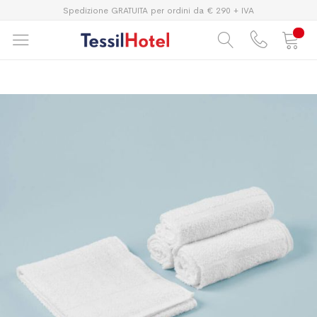
Spedizione GRATUITA per ordini da € 290 + IVA
Vai
Vai
alla
all'inizio
fine
della
della
galleria
galleria
di
di
immagini
immagini