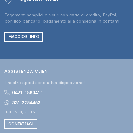
Pagamenti semplici e sicuri con carte di credito, PayPal,
bonifico bancario, pagamento alla consegna in contanti.
MAGGIORI INFO
ASSISTENZA CLIENTI
I nostri esperti sono a tua disposizione!
0421 1880411
331 2254463
LUN - VEN, 9 - 18
CONTATTACI