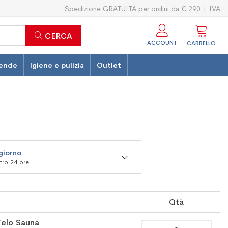
Spedizione GRATUITA per ordini da € 290 + IVA
CERCA
ACCOUNT
CARRELLO
ende
Igiene e pulizia
Outlet
 giorno
ntro 24 ore
Qtà
Telo Sauna