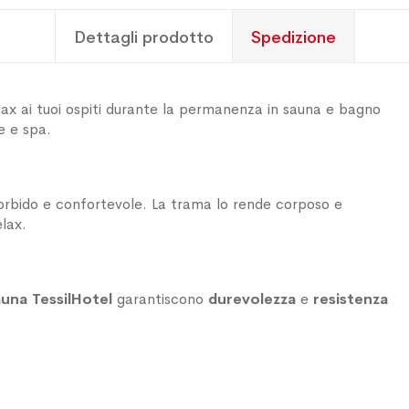
Dettagli prodotto
Spedizione
ax ai tuoi ospiti durante la permanenza in sauna e bagno
e e spa.
orbido e confortevole. La trama lo rende corposo e
elax.
auna TessilHotel
garantiscono
durevolezza
e
resistenza