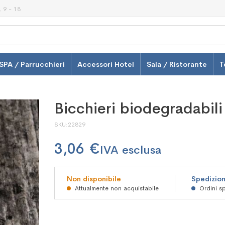
 9 - 18
SPA / Parrucchieri
Accessori Hotel
Sala / Ristorante
T
Bicchieri biodegradabili
SKU
22829
3,06 €
Non disponibile
Spedizion
Attualmente non acquistabile
Ordini sp