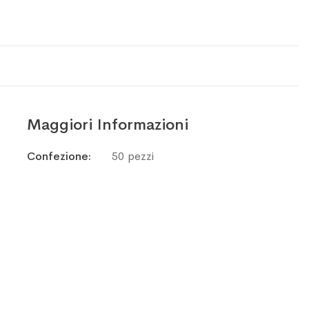
Maggiori Informazioni
Maggiori
Confezione
50 pezzi
Informazioni