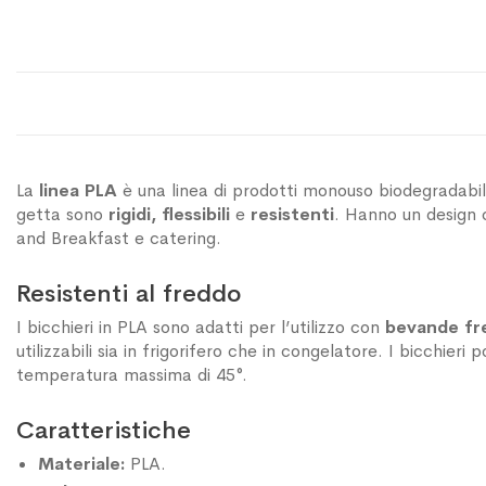
La
linea PLA
è una linea di prodotti monouso biodegradabili 
getta sono
rigidi,
flessibili
e
resistenti
. Hanno un design c
and Breakfast e catering.
Resistenti al freddo
I bicchieri in PLA sono adatti per l’utilizzo con
bevande fr
utilizzabili sia in frigorifero che in congelatore. I bicchi
temperatura massima di 45°.
Caratteristiche
Materiale:
PLA.