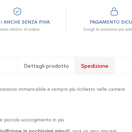
I ANCHE SENZA P.IVA
PAGAMENTO SIC
ssun minimo d’ordine
Scegli la soluzione più ada
Dettagli prodotto
Spedizione
cessorio immancabile e sempre più richiesto nelle camere
he piccolo accorgimento in più.
bollizione in pochissimi minuti
: sarà un vero piacere