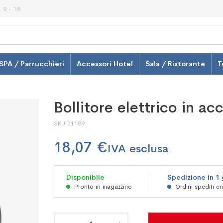
 9 - 18
SPA / Parrucchieri
Accessori Hotel
Sala / Ristorante
T
Bollitore elettrico in acc
SKU
21189
18,07 €
Disponibile
Spedizione in 1
Pronto in magazzino
Ordini spediti e