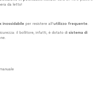
era da letto!
x inossidabile
per resistere all’
utilizzo frequente
.
urezza: il bollitore, infatti, è dotato di
sistema di
one.
 manuale