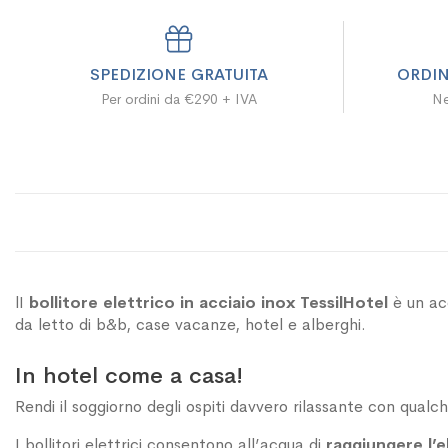
SPEDIZIONE GRATUITA
ORDIN
Per ordini da €290 + IVA
Ne
lI
bollitore elettrico in acciaio inox TessilHotel
è un ac
da letto di b&b, case vacanze, hotel e alberghi.
In hotel come a casa!
Rendi il soggiorno degli ospiti davvero rilassante con qualc
I bollitori elettrici consentono all’acqua di
raggiungere l’e