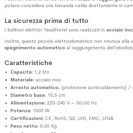
potersi concedere una bevanda calda direttamente in cam
La sicurezza prima di tutto
I bollitori elettrici TessilHotel sono realizzati in
acciaio ino
Inoltre, questo piccolo elettrodomestico non rinuncia alla sic
spegnimento automatico
al raggiungimento dell’ebollizi
Caratteristiche
Capacità:
1,2 litri
Materiale:
acciaio inox
Arresto automatico.
(protezione surriscaldamento) /
Diametro base:
15,5 cm
Alimentazione:
220-240 V ~ 50/60 Hz
Potenza:
1500 W
Certificazioni:
CE, RoHS, GS, LVD, EMC, LFGB.
Peso netto:
0,65 Kg