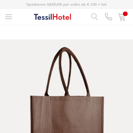
Spedizione GRATUITA per ordini da € 290 + IVA
Vai
Vai
alla
all'inizio
fine
della
della
galleria
galleria
di
di
immagini
immagini