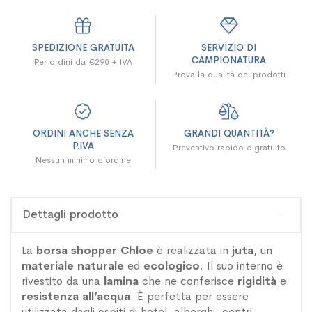
SPEDIZIONE GRATUITA
SERVIZIO DI
CAMPIONATURA
Per ordini da €290 + IVA
Prova la qualità dei prodotti
ORDINI ANCHE SENZA
GRANDI QUANTITÀ?
P.IVA
Preventivo rapido e gratuito
Nessun minimo d’ordine
Dettagli prodotto
La
borsa shopper Chloe
è realizzata in
juta
, un
materiale
naturale
ed
ecologico
. Il suo interno è
rivestito da una
lamina
che ne conferisce
rigidità
e
resistenza
all’acqua
. È perfetta per essere
utilizzata dagli ospiti di hotel, alberghi, centri