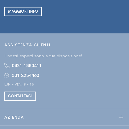
MAGGIORI INFO
ASSISTENZA CLIENTI
I nostri esperti sono a tua disposizione!
0421 1880411
331 2254463
LUN - VEN, 9 - 18
CONTATTACI
AZIENDA