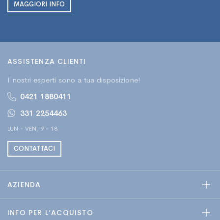
MAGGIORI INFO
ASSISTENZA CLIENTI
I nostri esperti sono a tua disposizione!
0421 1880411
331 2254463
LUN - VEN, 9 - 18
CONTATTACI
AZIENDA
INFO PER L’ACQUISTO