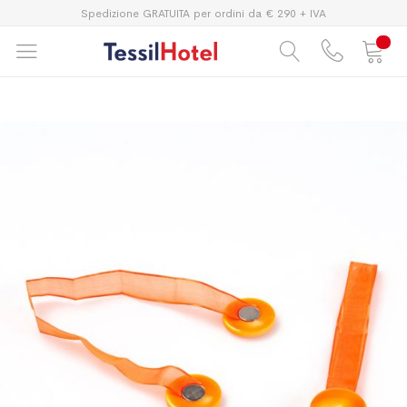
Spedizione GRATUITA per ordini da € 290 + IVA
Vai
Vai
alla
all'inizio
fine
della
della
galleria
galleria
di
di
immagini
immagini