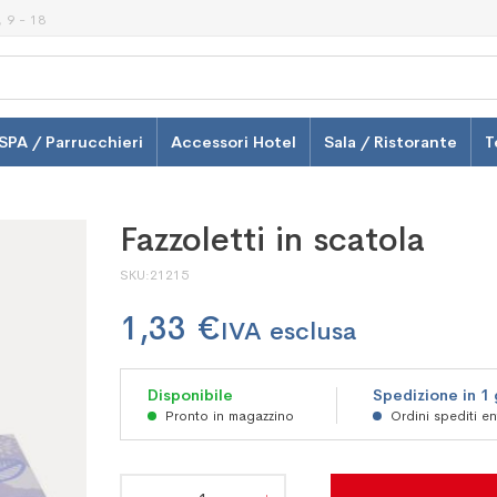
 9 - 18
SPA / Parrucchieri
Accessori Hotel
Sala / Ristorante
T
Fazzoletti in scatola
SKU
21215
1,33 €
Disponibile
Spedizione in 1
Pronto in magazzino
Ordini spediti e