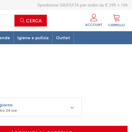
Spedizione GRATUITA per ordini da € 290 + IVA
CERCA
ACCOUNT
CARRELLO
ende
Igiene e pulizia
Outlet
 giorno
ntro 24 ore