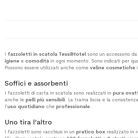
I
fazzoletti in scatola TessilHotel
sono un accessorio da 
igiene
e
comodità
in ogni momento. Sono indicati per qual
Possono essere utilizzati anche come
veline cosmetiche
Soffici e assorbenti
I fazzoletti di carta in scatola sono realizzati in
pura ovatt
anche le
pelli più sensibili
. La trama liscia e la consistenz
l’
uso quotidiano
che
professionale
.
Uno tira l’altro
I fazzoletti sono racchiusi in un
pratico box
realizzato in 