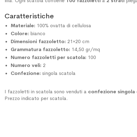
lilla. Ogni scatola contiene
100 fazzoletti
a
2 strati
piega
Caratteristiche
Materiale:
100% ovatta di cellulosa
Colore:
bianco
Dimensioni fazzoletto:
21×20 cm
Grammatura fazzoletto:
14,50 gr/mq
Numero fazzoletti per scatola:
100
Numero veli:
2
Confezione:
singola scatola
I fazzoletti in scatola sono venduti a
confezione singola 
Prezzo indicato per scatola.