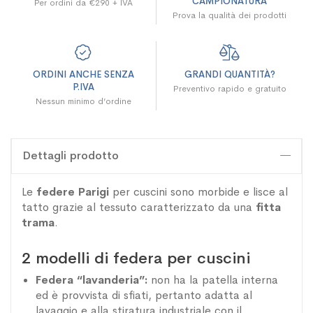
CAMPIONATURA
Per ordini da €290 + IVA
Prova la qualità dei prodotti
ORDINI ANCHE SENZA
GRANDI QUANTITÀ?
P.IVA
Preventivo rapido e gratuito
Nessun minimo d’ordine
Dettagli prodotto
Le
federe Parigi
per cuscini sono morbide e lisce al
tatto grazie al tessuto caratterizzato da una
fitta
trama
.
2 modelli di federa per cuscini
Federa “lavanderia”:
non ha la patella interna
ed è provvista di sfiati, pertanto adatta al
lavaggio e alla stiratura industriale con il