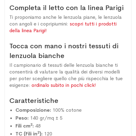
Completa il letto con la linea Parigi
Ti proponiamo anche le lenzuola piane, le lenzuola
con angoli e i copripiumini:
scopri tutti i prodotti
della linea Parigi!
Tocca con mano i nostri tessuti di
lenzuola bianche
Il campionario di tessuti delle lenzuola bianche ti
consentirà di valutare la qualità dei diversi modelli
per poter scegliere quello che più rispecchia le tue
esigenze:
ordinalo subito in pochi click!
Caratteristiche
Composizione:
100% cotone
Peso:
140 gr/mq ± 5
2
Fili cm
:
48
2
TC (Fili in
):
120