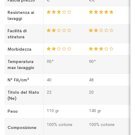
Fascia prezzo
€
€€
€
Resistenza ai
lavaggi
Facilità di
stiratura
Morbidezza
Temperatura
90°
90°
9
max lavaggio
2
N° Fili/cm
40
48
5
Titolo del filato
22
20
2
(Ne)
110 gr
140 gr
1
Peso
100% cotone
100% cotone
1
Composizione