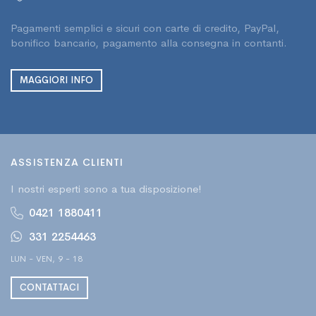
Pagamenti semplici e sicuri con carte di credito, PayPal,
bonifico bancario, pagamento alla consegna in contanti.
MAGGIORI INFO
ASSISTENZA CLIENTI
I nostri esperti sono a tua disposizione!
0421 1880411
331 2254463
LUN - VEN, 9 - 18
CONTATTACI