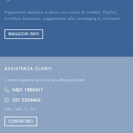
Pagamenti semplici e sicuri con carte di credito, PayPal,
bonifico bancario, pagamento alla consegna in contanti.
MAGGIORI INFO
ASSISTENZA CLIENTI
I nostri esperti sono a tua disposizione!
0421 1880411
331 2254463
LUN - VEN, 9 - 18
CONTATTACI