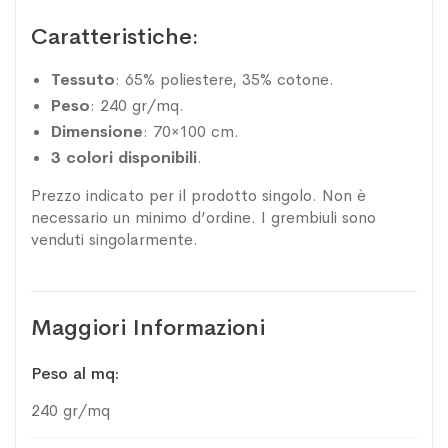
Caratteristiche:
Tessuto
: 65% poliestere, 35% cotone.
Peso
: 240 gr/mq.
Dimensione
: 70×100 cm.
3 colori disponibili
.
Prezzo indicato per il prodotto singolo. Non è
necessario un minimo d’ordine. I grembiuli sono
venduti singolarmente.
Maggiori Informazioni
Maggiori
Peso al mq
Informazioni
240 gr/mq