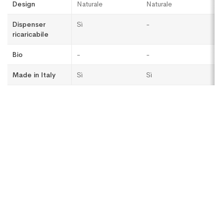
Design
Naturale
Naturale
C
Dispenser
Sì
-
Sì
ricaricabile
Bio
-
-
-
Made in Italy
Sì
Sì
Sì