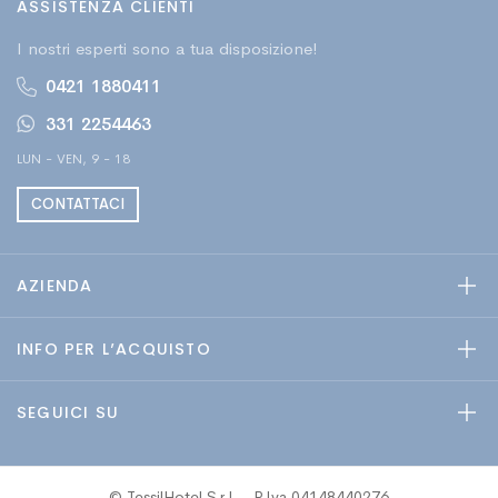
ASSISTENZA CLIENTI
I nostri esperti sono a tua disposizione!
0421 1880411
331 2254463
LUN - VEN, 9 - 18
CONTATTACI
AZIENDA
INFO PER L’ACQUISTO
SEGUICI SU
© TessilHotel S.r.l. - P.Iva 04148440276