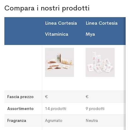
Compara i nostri prodotti
Linea Cortesia
Linea Cortesia
L
Vitaminica
Mya
W
Fascia prezzo
€
€
€
Assortimento
14 prodotti
9 prodotti
1
Fragranza
Agrumato
Neutra
F