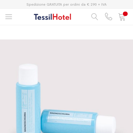
Spedizione GRATUITA per ordini da € 290 + IVA
Vai
Vai
alla
all'inizio
fine
della
della
galleria
galleria
di
di
immagini
immagini