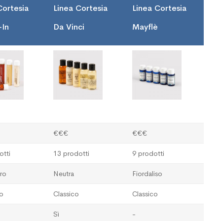
Cortesia
Linea Cortesia
Linea Cortesia
-In
Da Vinci
Mayflè
€€€
€€€
otti
13 prodotti
9 prodotti
ro
Neutra
Fiordaliso
o
Classico
Classico
Sì
-