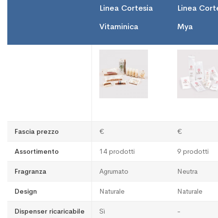
Linea Cortesia
Linea Cort
Vitaminica
Mya
Fascia prezzo
€
€
Assortimento
14 prodotti
9 prodotti
Fragranza
Agrumato
Neutra
Design
Naturale
Naturale
Dispenser ricaricabile
Sì
-