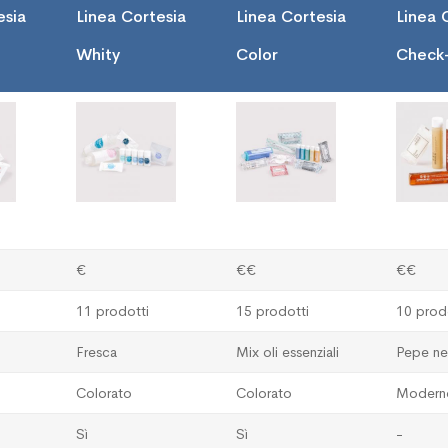
esia
Linea Cortesia
Linea Cortesia
Linea 
Whity
Color
Check
€
€€
€€
11 prodotti
15 prodotti
10 prod
Fresca
Mix oli essenziali
Pepe ne
Colorato
Colorato
Modern
Sì
Sì
-