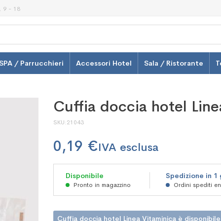
 9 - 18
SPA / Parrucchieri
Accessori Hotel
Sala / Ristorante
T
Cuffia doccia hotel Line
SKU
21043
0,19 €
Disponibile
Spedizione in 1
Pronto in magazzino
Ordini spediti e
Cuffia doccia hotel Linea Vitaminica è disponibile