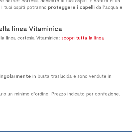
e nel set cortesia dedicato ai tuoi ospiti. È dotata di un
. I tuoi ospiti potranno
proteggere i capelli
dall’acqua e
ella linea Vitaminica
lla linea cortesia Vitaminica:
scopri tutta la linea
ingolarmente
in busta traslucida e sono vendute in
rio un minimo d’ordine. Prezzo indicato per confezione.