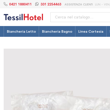
0421 1880411
331 2254463
ASSISTENZA CLIENTI
LUN - VEN,
Cerca
Biancheria Letto
Biancheria Bagno
Linea Cortesia
Vai
Vai
alla
all'inizio
fine
della
della
galleria
galleria
di
di
immagini
immagini