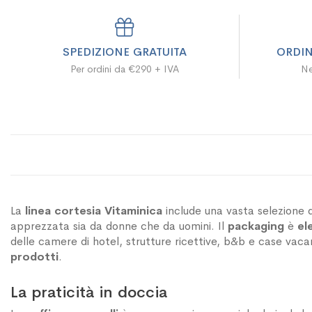
SPEDIZIONE GRATUITA
ORDIN
Per ordini da €290 + IVA
Ne
La
linea cortesia Vitaminica
include una vasta selezione d
apprezzata sia da donne che da uomini. Il
packaging
è
el
delle camere di hotel, strutture ricettive, b&b e case vac
prodotti
.
La praticità in doccia