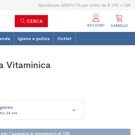
Spedizione GRATUITA per ordini da € 290 + IVA
CERCA
ACCOUNT
CARRELLO
ende
Igiene e pulizia
Outlet
a Vitaminica
 giorno
ntro 24 ore
 per l'acquisto in incrementi di 100