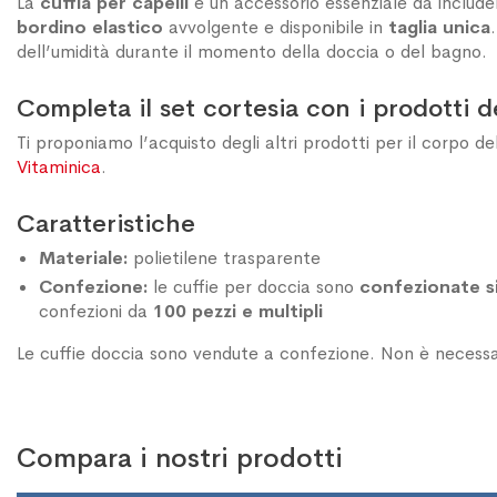
La
cuffia per capelli
è un accessorio essenziale da includer
bordino elastico
avvolgente e disponibile in
taglia unica
dell’umidità durante il momento della doccia o del bagno.
Completa il set cortesia con i prodotti d
Ti proponiamo l’acquisto degli altri prodotti per il corpo de
Vitaminica
.
Caratteristiche
Materiale:
polietilene trasparente
Confezione:
le cuffie per doccia sono
confezionate s
confezioni da
100 pezzi
e multipli
Le cuffie doccia sono vendute a confezione. Non è necessa
Compara i nostri prodotti