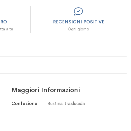
URO
RECENSIONI POSITIVE
tta a te
Ogni giorno
Maggiori Informazioni
Maggiori
Confezione
Bustina traslucida
Informazioni