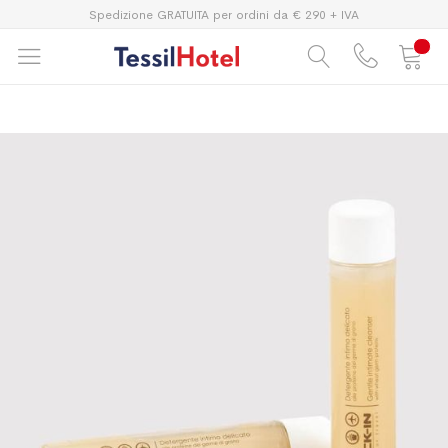
Spedizione GRATUITA per ordini da € 290 + IVA
Vai
Vai
alla
all'inizio
fine
della
della
galleria
galleria
di
di
immagini
immagini