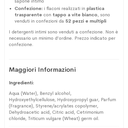
sapone intimo
Confezione:
i flaconi realizzati in
plastica
trasparente
con
tappo a vite bianco
, sono
venduti in confezioni da
52 pezzi e multipli
I detergenti intimi sono venduti a confezione. Non è
necessario un minimo d’ordine. Prezzo indicato per
confezione.
Maggiori Informazioni
Maggiori
Ingredienti
Informazioni
Aqua (Water), Benzyl alcohol,
Hydroxyethylcellulose, Hydroxypropyl guar, Parfum
(Fragrance), Styrene/acrylates copolymer,
Dehydroacetic acid, Citric acid, Cetrimonium
chloride, Triticum vulgare (Wheat) germ oil.