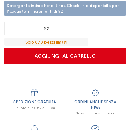
Detergente intimo hotel Linea Check-In è disponibile per
l'acquisto in incrementi di 52
Solo
873
pezzi
rimasti
AGGIUNGI AL CARRELLO
SPEDIZIONE GRATUITA
ORDINI ANCHE SENZA
P.IVA
Per ordini da €290 + IVA
Nessun minimo d’ordine