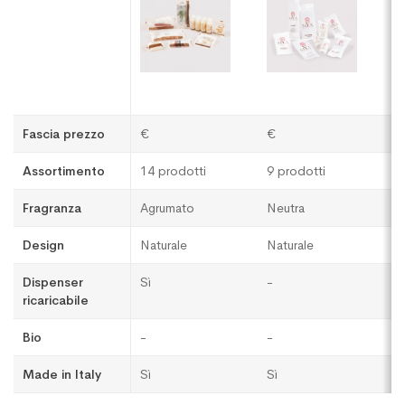
Fascia prezzo
€
€
€
Assortimento
14 prodotti
9 prodotti
1
Fragranza
Agrumato
Neutra
F
Design
Naturale
Naturale
C
Dispenser
Sì
-
Sì
ricaricabile
Bio
-
-
-
Made in Italy
Sì
Sì
Sì