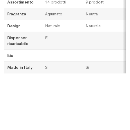
Assortimento
14 prodotti
9 prodotti
1
Fragranza
Agrumato
Neutra
F
Design
Naturale
Naturale
C
Dispenser
Sì
-
Sì
ricaricabile
Bio
-
-
-
Made in Italy
Sì
Sì
Sì