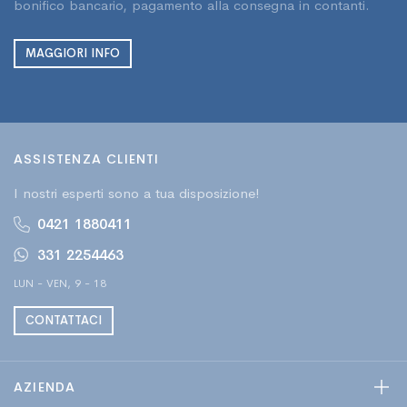
bonifico bancario, pagamento alla consegna in contanti.
MAGGIORI INFO
ASSISTENZA CLIENTI
I nostri esperti sono a tua disposizione!
0421 1880411
331 2254463
LUN - VEN, 9 - 18
CONTATTACI
AZIENDA