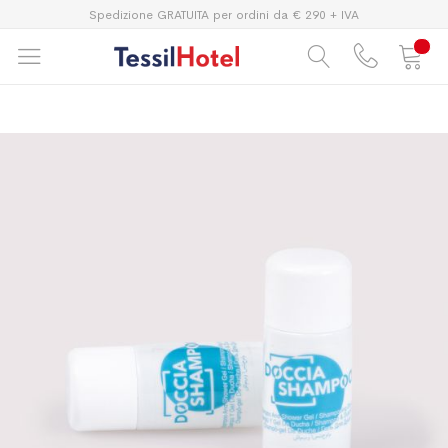
Spedizione GRATUITA per ordini da € 290 + IVA
Vai
Vai
alla
all'inizio
fine
della
della
galleria
galleria
di
di
immagini
immagini