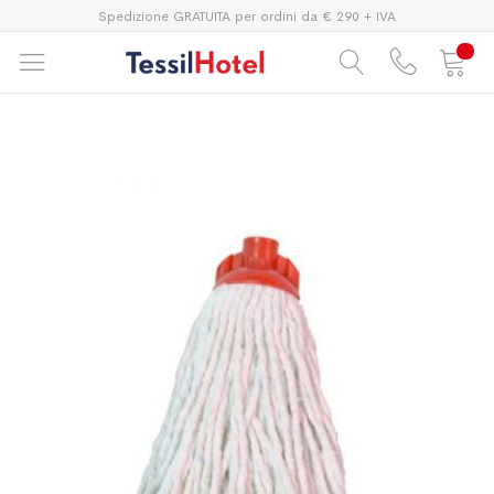
Spedizione GRATUITA per ordini da € 290 + IVA
Vai
Vai
alla
all'inizio
fine
della
della
galleria
galleria
di
di
immagini
immagini