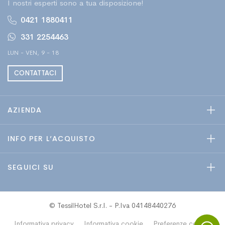
I nostri esperti sono a tua disposizione!
0421 1880411
331 2254463
LUN - VEN, 9 - 18
CONTATTACI
AZIENDA
INFO PER L’ACQUISTO
SEGUICI SU
© TessilHotel S.r.l. - P.Iva 04148440276
Informativa privacy
Informativa cookie
Preferenze cookie