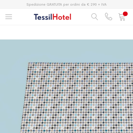
Spedizione GRATUITA per ordini da € 290 + IVA
Vai
Vai
alla
all'inizio
fine
della
della
galleria
galleria
di
di
immagini
immagini