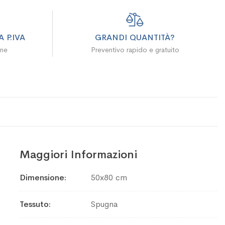
 P.IVA
GRANDI QUANTITÀ?
ine
Preventivo rapido e gratuito
Maggiori Informazioni
Maggiori
Dimensione
50x80 cm
Informazioni
Tessuto
Spugna