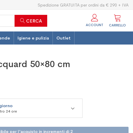
Spedizione GRATUITA per ordini da € 290 + IVA
CERCA
ACCOUNT
CARRELLO
ende
Igiene e pulizia
Outlet
acquard 50×80 cm
 giorno
ntro 24 ore
ile per l'acquisto in incrementi di 2