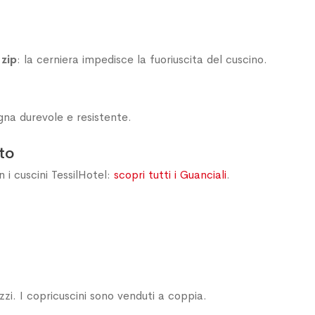
zip
: la cerniera impedisce la fuoriuscita del cuscino.
ugna durevole e resistente.
to
n i cuscini TessilHotel:
scopri tutti i Guanciali
.
zi. I copricuscini sono venduti a coppia.