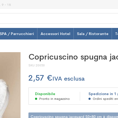
 9 - 18
SPA / Parrucchieri
Accessori Hotel
Sala / Ristorante
T
Copricuscino spugna j
SKU
20050
2,57 €
Disponibile
Spedizione in 1
Pronto in magazzino
Ordini spediti e
Copricuscino spugna jacquard 50×80 cm è disponib