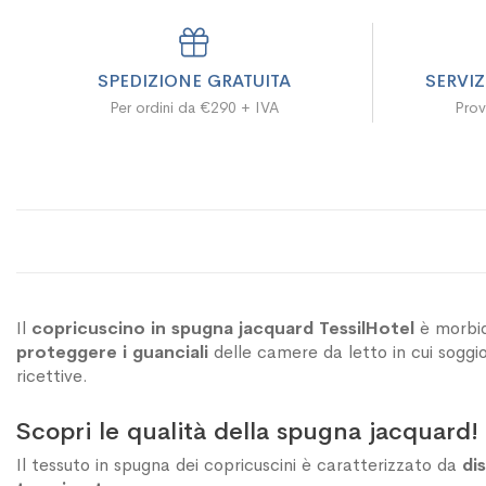
SPEDIZIONE GRATUITA
SERVI
Per ordini da €290 + IVA
Prov
Il
copricuscino in spugna jacquard TessilHotel
è morbid
proteggere i guanciali
delle camere da letto in cui soggior
ricettive.
Scopri le qualità della spugna jacquard!
Il tessuto in spugna dei copricuscini è caratterizzato da
di