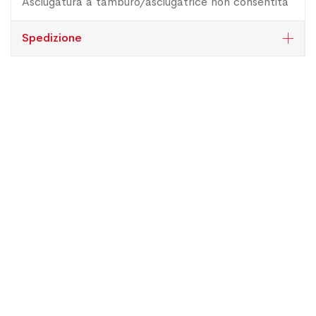
Asciugatura a tamburo/asciugatrice non consentita
Spedizione