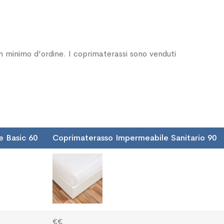
n minimo d’ordine. I coprimaterassi sono venduti
 Basic 60
Coprimaterasso Impermeabile Sanitario 90
€€