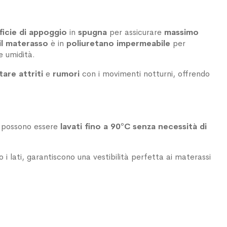
ficie di appoggio
in
spugna
per assicurare
massimo
il materasso
è in
poliuretano
impermeabile
per
e umidità.
tare attriti
e
rumori
con i movimenti notturni, offrendo
el possono essere
lavati fino a 90°C
senza necessità di
 i lati, garantiscono una vestibilità perfetta ai materassi