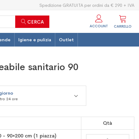
Spedizione GRATUITA per ordini da € 290 + IVA
CERCA
ACCOUNT
CARRELLO
ende
Igiene e pulizia
Outlet
abile sanitario 90
 giorno
ntro 24 ore
Qtà
 - 90×200 cm (1 piazza)