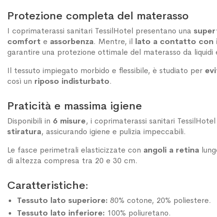
Protezione completa del materasso
I coprimaterassi sanitari TessilHotel presentano una
super
comfort
e
assorbenza
. Mentre, il
lato a contatto con 
garantire una protezione ottimale del materasso da liquidi 
Il tessuto impiegato morbido e flessibile, è studiato per
evi
così un
riposo indisturbato
.
Praticità e massima igiene
Disponibili in
6 misure
, i coprimaterassi sanitari TessilHot
stiratura
, assicurando igiene e pulizia impeccabili.
Le fasce perimetrali elasticizzate con
angoli a retina
lungo
di altezza compresa tra 20 e 30 cm.
Caratteristiche:
Tessuto lato superiore:
80% cotone, 20% poliestere.
Tessuto lato inferiore:
100% poliuretano.