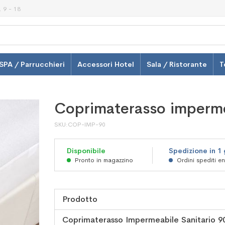
 9 - 18
SPA / Parrucchieri
Accessori Hotel
Sala / Ristorante
T
Coprimaterasso imperme
SKU
COP-IMP-90
Disponibile
Spedizione in 1
Pronto in magazzino
Ordini spediti e
Prodotto
Elementi
Coprimaterasso Impermeabile Sanitario 90