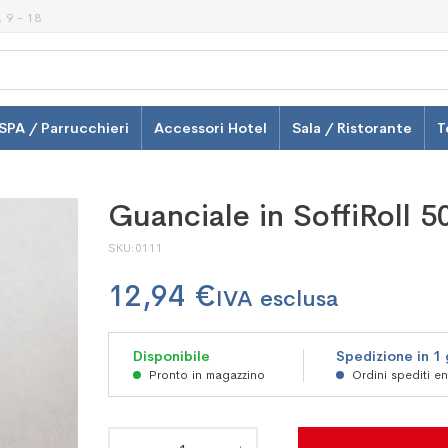
 9 - 18
SPA / Parrucchieri
Accessori Hotel
Sala / Ristorante
T
Guanciale in SoffiRoll 
SKU
0111
12,94 €
Disponibile
Spedizione in 1
Pronto in magazzino
Ordini spediti e