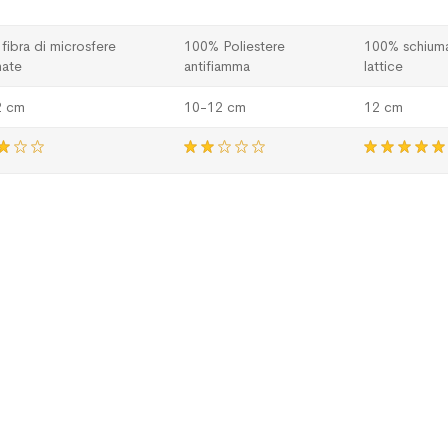
fibra di microsfere
100% Poliestere
100% schiuma
nate
antifiamma
lattice
2 cm
10-12 cm
12 cm