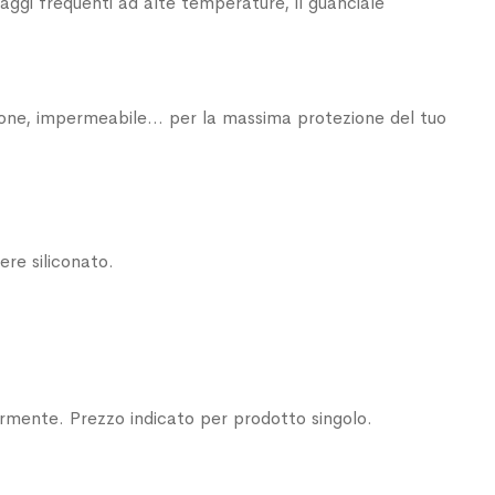
avaggi frequenti ad alte temperature, il guanciale
otone, impermeabile... per la massima protezione del tuo
ere siliconato.
armente. Prezzo indicato per prodotto singolo.