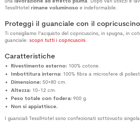
una
lavorazione ad effetto piuma
. Dopo vari utilizzi e l
TessilHotel
rimane voluminoso
e indeformabile.
Proteggi il guanciale con il copricuscino
Ti consigliamo l'acquisto del copricuscino, in spugna, in c
guanciale:
scopri tutti i copricuscini
.
Caratteristiche
Rivestimento esterno:
100% cotone.
Imbottitura interna:
100% fibra a microsfere di poliest
Dimensione:
50×80 cm.
Altezza:
10-12 cm.
Peso totale con fodera:
900 g.
Non si appiattisce.
I guanciali TessilHotel sono confezionati sottovuoto singol