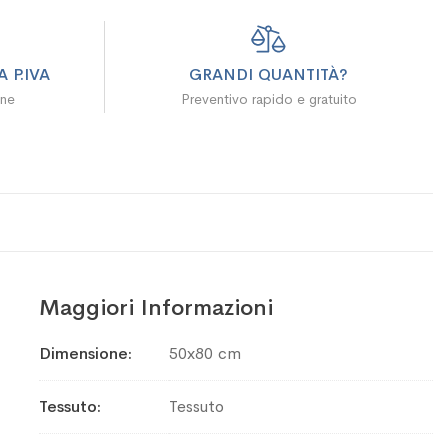
 P.IVA
GRANDI QUANTITÀ?
ine
Preventivo rapido e gratuito
Maggiori Informazioni
Maggiori
Dimensione
50x80 cm
Informazioni
Tessuto
Tessuto