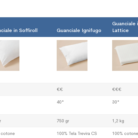
Guanciale 
iale in Soffiroll
Guanciale Ignifugo
Lattice
€€
€€€
40°
30°
r
750 gr
1,2 kg
 cotone
100% Tela Trevira CS
100% coton