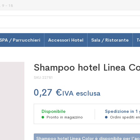
 9 - 18
SPA / Parrucchieri
Accessori Hotel
Sala / Ristorante
T
Shampoo hotel Linea Co
SKU
22781
0,27 €
Disponibile
Spedizione in 1
Pronto in magazzino
Ordini spediti e
Shampoo hotel Linea Color è disponibile per l'acq