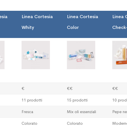
esia
Linea Cortesia
Linea Cortesia
Linea 
Whity
Color
Check
€
€€
€€
11 prodotti
15 prodotti
10 prod
Fresca
Mix oli essenziali
Pepe ne
Colorato
Colorato
Modern