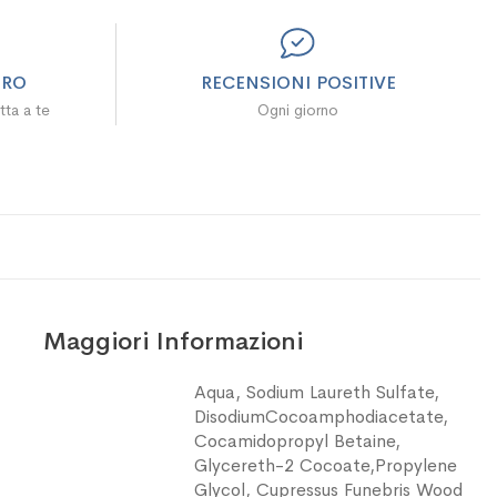
URO
RECENSIONI POSITIVE
tta a te
Ogni giorno
Maggiori Informazioni
Maggiori
Aqua, Sodium Laureth Sulfate,
Informazioni
DisodiumCocoamphodiacetate,
Cocamidopropyl Betaine,
Glycereth-2 Cocoate,Propylene
Glycol, Cupressus Funebris Wood