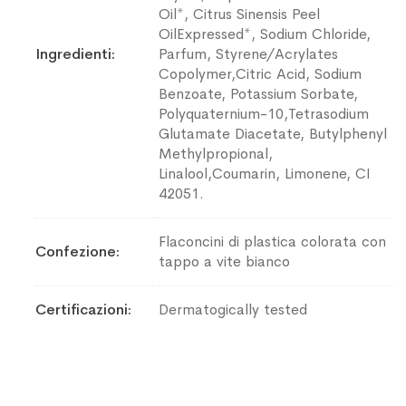
Oil*, Citrus Sinensis Peel
OilExpressed*, Sodium Chloride,
Ingredienti
Parfum, Styrene/Acrylates
Copolymer,Citric Acid, Sodium
Benzoate, Potassium Sorbate,
Polyquaternium-10,Tetrasodium
Glutamate Diacetate, Butylphenyl
Methylpropional,
Linalool,Coumarin, Limonene, CI
42051.
Flaconcini di plastica colorata con
Confezione
tappo a vite bianco
Certificazioni
Dermatogically tested