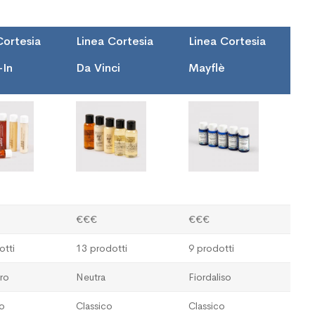
Cortesia
Linea Cortesia
Linea Cortesia
-In
Da Vinci
Mayflè
€€€
€€€
otti
13 prodotti
9 prodotti
ro
Neutra
Fiordaliso
o
Classico
Classico