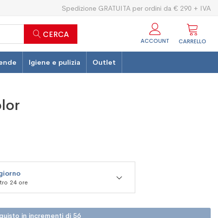
Spedizione GRATUITA per ordini da € 290 + IVA
CERCA
ACCOUNT
CARRELLO
ende
Igiene e pulizia
Outlet
lor
 giorno
ntro 24 ore
uisto in incrementi di 56