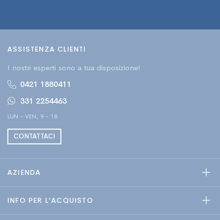
ASSISTENZA CLIENTI
I nostri esperti sono a tua disposizione!
0421 1880411
331 2254463
LUN - VEN, 9 - 18
CONTATTACI
AZIENDA
INFO PER L’ACQUISTO